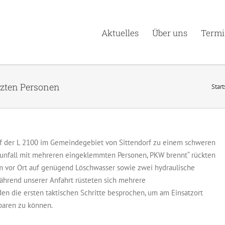
Aktuelles
Über uns
Termi
tzten Personen
Start
auf der L 2100 im Gemeindegebiet von Sittendorf zu einem schweren
rsunfall mit mehreren eingeklemmten Personen, PKW brennt“ rückten
um vor Ort auf genügend Löschwasser sowie zwei hydraulische
ährend unserer Anfahrt rüsteten sich mehrere
en die ersten taktischen Schritte besprochen, um am Einsatzort
paren zu können.