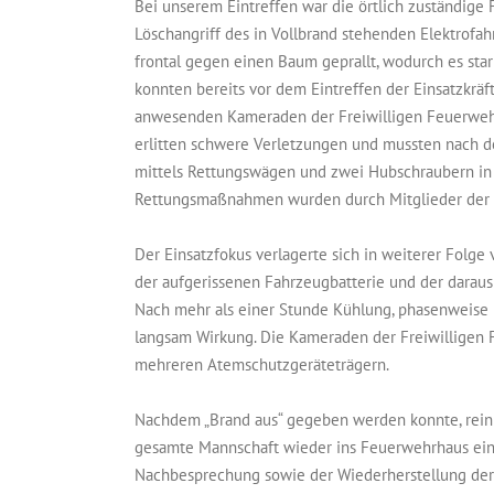
Bei unserem Eintreffen war die örtlich zuständige 
Löschangriff des in Vollbrand stehenden Elektrofa
frontal gegen einen Baum geprallt, wodurch es star
konnten bereits vor dem Eintreffen der Einsatzkräf
anwesenden Kameraden der Freiwilligen Feuerwehr 
erlitten schwere Verletzungen und mussten nach d
mittels Rettungswägen und zwei Hubschraubern in
Rettungsmaßnahmen wurden durch Mitglieder der F
Der Einsatzfokus verlagerte sich in weiterer Folge
der aufgerissenen Fahrzeugbatterie und der darau
Nach mehr als einer Stunde Kühlung, phasenweise 
langsam Wirkung. Die Kameraden der Freiwilligen 
mehreren Atemschutzgeräteträgern.
Nachdem „Brand aus“ gegeben werden konnte, reinig
gesamte Mannschaft wieder ins Feuerwehrhaus einr
Nachbesprechung sowie der Wiederherstellung der E