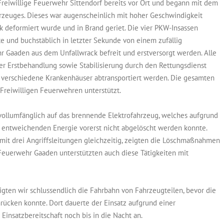
Freiwillige Feuerwehr Sittendorf bereits vor Ort und begann mit dem
hrzeuges. Dieses war augenscheinlich mit hoher Geschwindigkeit
k deformiert wurde und in Brand geriet. Die vier PKW-Insassen
te und buchstäblich in letzter Sekunde von einem zufällig
Gaaden aus dem Unfallwrack befreit und erstversorgt werden. Alle
er Erstbehandlung sowie Stabilisierung durch den Rettungsdienst
 verschiedene Krankenhäuser abtransportiert werden. Die gesamten
reiwilligen Feuerwehren unterstützt.
 vollumfänglich auf das brennende Elektrofahrzeug, welches aufgrund
s entweichenden Energie vorerst nicht abgelöscht werden konnte.
mit drei Angriffsleitungen gleichzeitig, zeigten die Löschmaßnahmen
Feuerwehr Gaaden unterstützten auch diese Tätigkeiten mit
ten wir schlussendlich die Fahrbahn von Fahrzeugteilen, bevor die
ücken konnte. Dort dauerte der Einsatz aufgrund einer
insatzbereitschaft noch bis in die Nacht an.