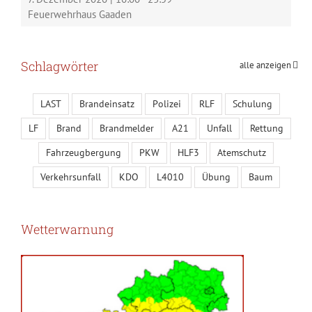
Feuerwehrhaus Gaaden
Schlagwörter
alle anzeigen
LAST
Brandeinsatz
Polizei
RLF
Schulung
LF
Brand
Brandmelder
A21
Unfall
Rettung
Fahrzeugbergung
PKW
HLF3
Atemschutz
Verkehrsunfall
KDO
L4010
Übung
Baum
Wetterwarnung