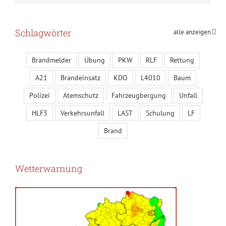
Schlagwörter
alle anzeigen
Brandmelder
Übung
PKW
RLF
Rettung
A21
Brandeinsatz
KDO
L4010
Baum
Polizei
Atemschutz
Fahrzeugbergung
Unfall
HLF3
Verkehrsunfall
LAST
Schulung
LF
Brand
Wetterwarnung